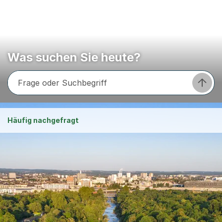
Was suchen Sie heute?
Frage oder Suchbegriff
Frage s
Häufig nachgefragt
Legionellen
Offene Stellen
Bestattungsanzeigen
Schulferien