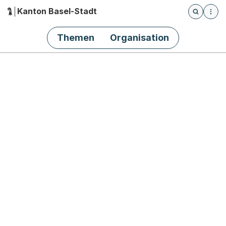
Kanton Basel-Stadt
Öffnet die
(Dieser Link führt zur Startseite)
Hauptnavigation
Themen
Organisation
Bs.ch Startseite