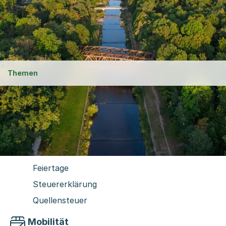
Gartenbäder
Abfallabfuhr
Themen
Arbeit und Steuern
Arbeitsbewilligungen
Stellenbesetzung & Arbeitslosigkeit
Unternehmen
Feiertage
Steuererklärung
Quellensteuer
Mobilität