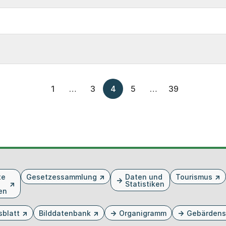
1
…
3
4
5
…
39
Weiter zur Seite
Seite
Seite
Seite
te
Gesetzessammlung
Daten und
Tourismus
Statistiken
en
sblatt
Bilddatenbank
Organigramm
Gebärdens