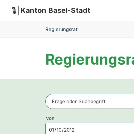
Kanton Basel-Stadt
Hauptnavigation
(Dieser Link führt zur Startseite)
Breadcrumb-Navigation
Regierungsrat
Regierungsr
Frage oder Suchbegriff
von