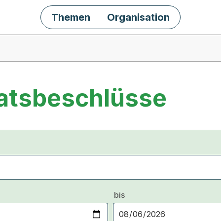
Themen
Organisation
atsbeschlüsse
bis