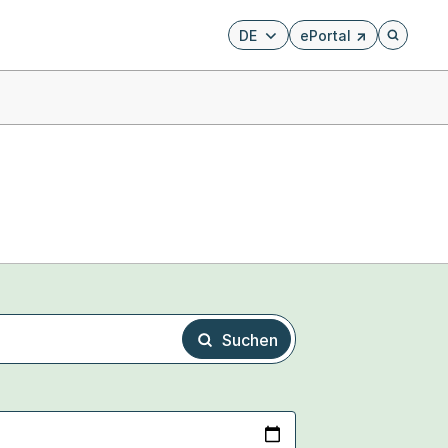
DE
ePortal
Externer Link, wird i
Öffnet di
Suchen