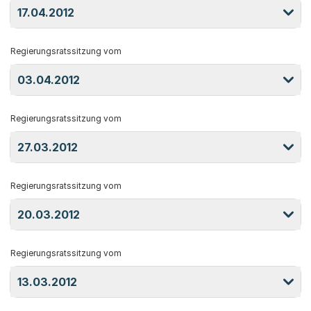
17.04.2012
Regierungsratssitzung vom
03.04.2012
Regierungsratssitzung vom
27.03.2012
Regierungsratssitzung vom
20.03.2012
Regierungsratssitzung vom
13.03.2012