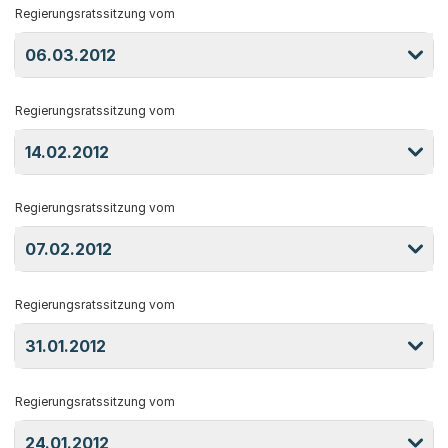
Regierungsratssitzung vom
06.03.2012
Regierungsratssitzung vom
14.02.2012
Regierungsratssitzung vom
07.02.2012
Regierungsratssitzung vom
31.01.2012
Regierungsratssitzung vom
24.01.2012