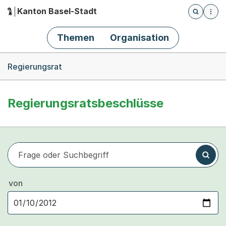
Kanton Basel-Stadt
Öffnet die
(Dieser Link führt zur Startseite)
Hauptnavigation
Themen
Organisation
Breadcrumb-Navigation
Regierungsrat
Regierungsratsbeschlüsse
Frage oder Suchbegriff
Suchen
von