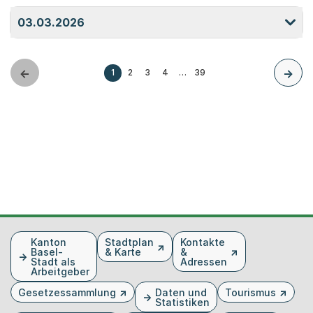
03.03.2026
1
2
3
4
…
39
Weiter zur Seite
Seite
Seite
Seite
Zurück
Weiter
Fusszeile
Kanton
Stadtplan
Kontakte
Basel-
& Karte
&
Stadt als
Adressen
Arbeitgeber
Gesetzessammlung
Daten und
Tourismus
Statistiken