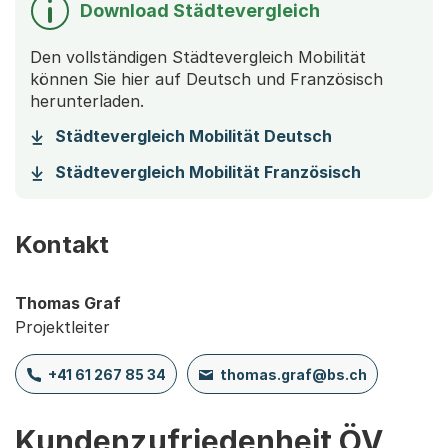
Download Städtevergleich
Den vollständigen Städtevergleich Mobilität
können Sie hier auf Deutsch und Französisch
herunterladen.
(Startet eine
Städtevergleich Mobilität Deutsch
(Startet e
Städtevergleich Mobilität Französisch
Kontakt
Thomas Graf
Projektleiter
+41 61 267 85 34
thomas.graf@bs.ch
Kundenzufriedenheit ÖV