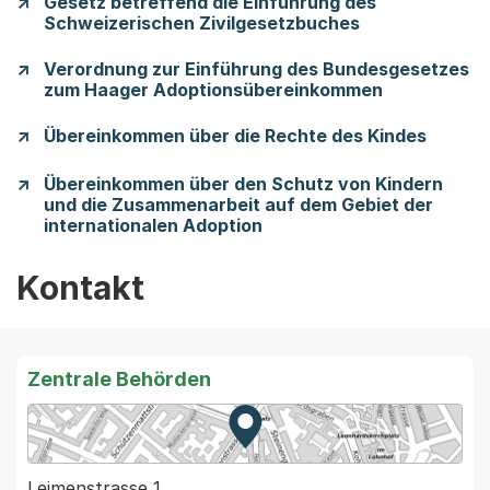
Gesetz betreffend die Einführung des
Schweizerischen Zivilgesetzbuches
Verordnung zur Einführung des Bundesgesetzes
zum Haager Adoptionsübereinkommen
Übereinkommen über die Rechte des Kindes
Übereinkommen über den Schutz von Kindern
und die Zusammenarbeit auf dem Gebiet der
internationalen Adoption
Kontakt
Zentrale Behörden
Zur Karte von MapBS.
Externer Link, wird in einem
Leimenstrasse 1