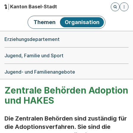
Kanton Basel-Stadt
Öffnet die
(Dieser Link führt zur Startseite)
Hauptnavigation
Themen
Organisation
Breadcrumb-Navigation
Erziehungsdepartement
Jugend, Familie und Sport
Jugend- und Familienangebote
Zentrale Behörden Adoption
und HAKES
Die Zentralen Behörden sind zuständig für
die Adoptionsverfahren. Sie sind die