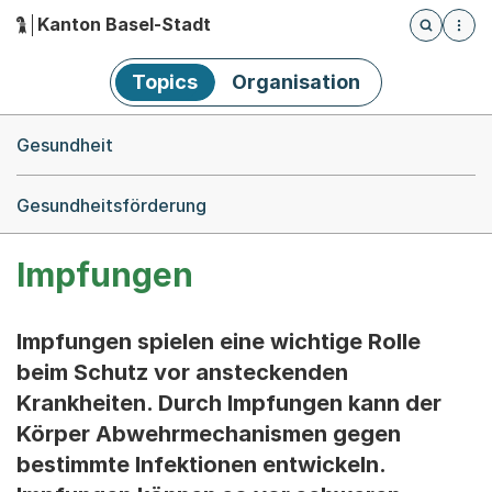
Kanton Basel-Stadt
Öffnet die
(Dieser Link führt zur Startseite)
Hauptnavigation
Topics
Organisation
Breadcrumb-Navigation
Gesundheit
Gesundheitsförderung
Impfungen
Impfungen spielen eine wichtige Rolle
beim Schutz vor ansteckenden
Krankheiten. Durch Impfungen kann der
Körper Abwehrmechanismen gegen
bestimmte Infektionen entwickeln.