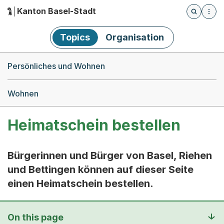
Kanton Basel-Stadt
Öffnet die
(Dieser Link führt zur Startseite)
Hauptnavigation
Topics
Organisation
Breadcrumb-Navigation
Persönliches und Wohnen
Wohnen
Heimatschein bestellen
Bürgerinnen und Bürger von Basel, Riehen
und Bettingen können auf dieser Seite
einen Heimatschein bestellen.
On this page