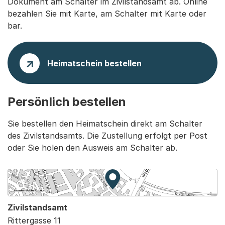
Dokument am Schalter im Zivilstandsamt ab. Online
bezahlen Sie mit Karte, am Schalter mit Karte oder
bar.
Heimatschein bestellen
Persönlich bestellen
Sie bestellen den Heimatschein direkt am Schalter
des Zivilstandsamts. Die Zustellung erfolgt per Post
oder Sie holen den Ausweis am Schalter ab.
Zur Karte von MapBS.
Externer Link, wird in einem
Zivilstandsamt
Rittergasse 11