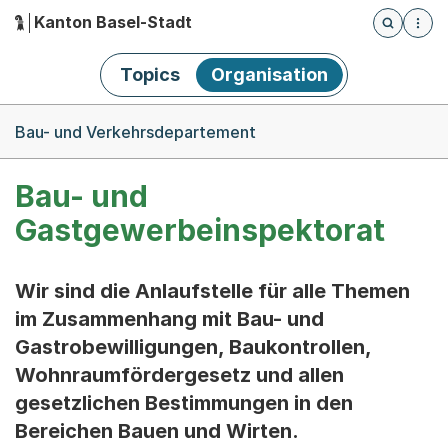
Kanton Basel-Stadt
Öffnet die
(Dieser Link führt zur Startseite)
Hauptnavigation
Topics
Organisation
Breadcrumb-Navigation
Bau- und Verkehrsdepartement
Bau- und
Gastgewerbeinspektorat
Wir sind die Anlaufstelle für alle Themen
im Zusammenhang mit Bau- und
Gastrobewilligungen, Baukontrollen,
Wohnraumfördergesetz und allen
gesetzlichen Bestimmungen in den
Bereichen Bauen und Wirten.