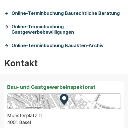
Online-Terminbuchung Baurechtliche Beratung
Online-Terminbuchung
Gastgewerbebewilligungen
Online-Terminbuchung Bauakten-Archiv
Kontakt
Bau- und Gastgewerbeinspektorat
Zur Karte von MapBS.
Externer Link, wird in einem
Münsterplatz 11
4001 Basel