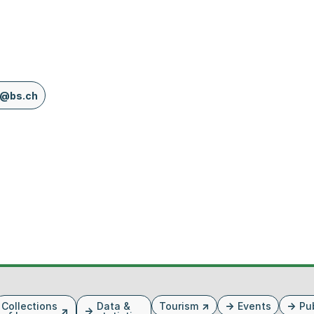
r@bs.ch
Collections
Data &
Tourism
Events
Pu