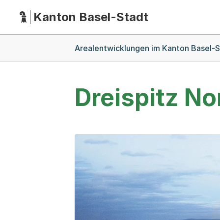
Kanton Basel-Stadt
Hauptnavigation
(Dieser Link führt zur Startseite)
Breadcrumb-Navigation
Arealentwicklungen im Kanton Basel-
Dreispitz No