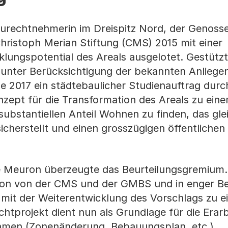
urechtnehmerin im Dreispitz Nord, der Genoss
hristoph Merian Stiftung (CMS) 2015 mit einer
lungspotential des Areals ausgelotet. Gestützt
d unter Berücksichtigung der bekannten Anliege
e 2017 ein städtebaulicher Studienauftrag durc
onzept für die Transformation des Areals zu ein
substantiellen Anteil Wohnen zu finden, das glei
cherstellt und einen grosszügigen öffentlichen
 Meuron überzeugte das Beurteilungsgremium. 
on von der CMS und der GMBS und in enger Be
 mit der Weiterentwicklung des Vorschlags zu 
chtprojekt dient nun als Grundlage für die Erar
men (Zonenänderung, Bebauungsplan, etc.).