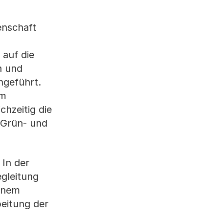
enschaft
 auf die
n und
hgeführt.
em
chzeitig die
 Grün- und
In der
gleitung
einem
beitung der