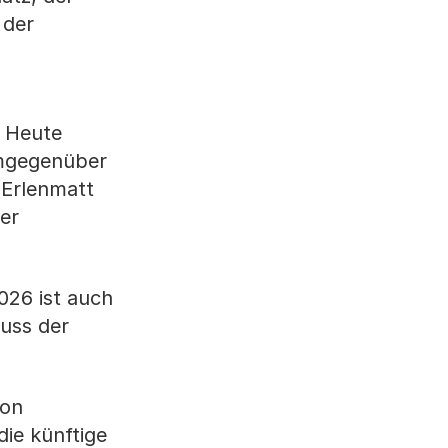
 der
. Heute
emgegenüber
(Erlenmatt
er
026 ist auch
luss der
von
ie künftige