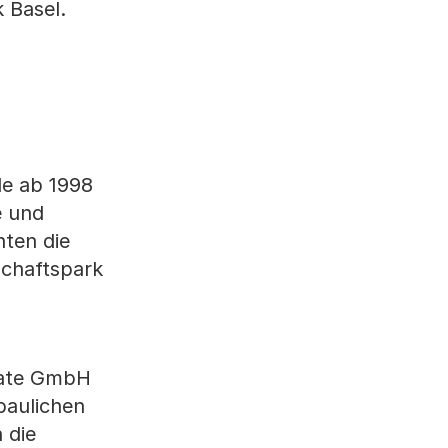
 Basel.
de ab 1998
e und
nten die
schaftspark
state GmbH
baulichen
 die