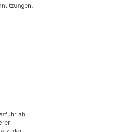
ennutzungen.
erfuhr ab
erer
atz, der