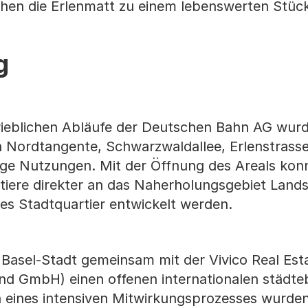
en die Erlenmatt zu einem lebenswerten Stück
g
trieblichen Abläufe der Deutschen Bahn AG wur
 Nordtangente, Schwarzwaldallee, Erlenstrass
ltige Nutzungen. Mit der Öffnung des Areals kon
tiere direkter an das Naherholungsgebiet Land
s Stadtquartier entwickelt werden.
n Basel-Stadt gemeinsam mit der Vivico Real E
nd GmbH) einen offenen internationalen städte
eines intensiven Mitwirkungsprozesses wurden