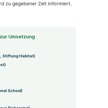
d zu gegebener Zeit informiert.
 zur Umsetzung
tet einen Download)
, Stiftung Habitat)
st)
onal School)