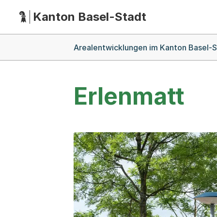
Kanton Basel-Stadt
Hauptnavigation
(Dieser Link führt zur Startseite)
Breadcrumb-Navigation
Arealentwicklungen im Kanton Basel-
Erlenmatt