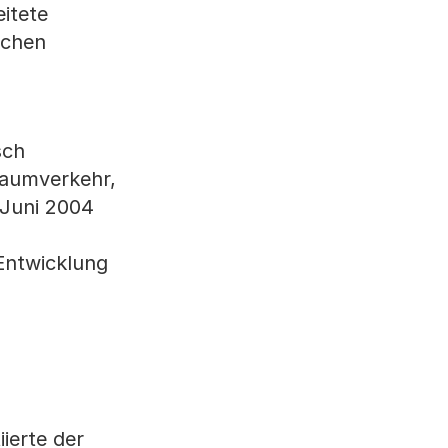
itete
ichen
sch
raumverkehr,
 Juni 2004
 Entwicklung
iierte der