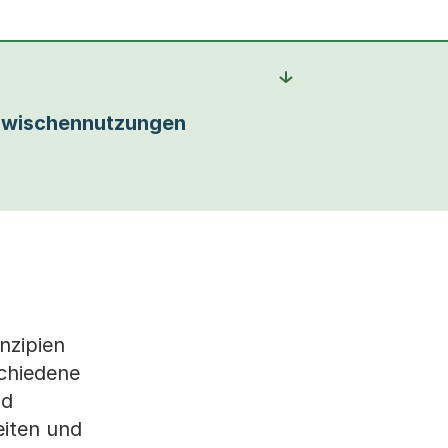
wischennutzungen
nzipien
schiedene
nd
eiten und