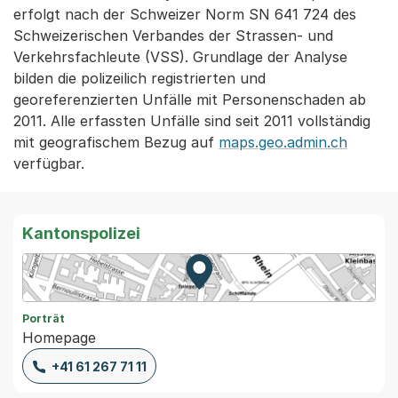
erfolgt nach der Schweizer Norm SN 641 724 des
Schweizerischen Verbandes der Strassen- und
Verkehrsfachleute (VSS). Grundlage der Analyse
bilden die polizeilich registrierten und
georeferenzierten Unfälle mit Personenschaden ab
2011. Alle erfassten Unfälle sind seit 2011 vollständig
mit geografischem Bezug auf
maps.geo.admin.ch
verfügbar.
Kantonspolizei
Zur Karte von MapBS.
Externer Link, wird in einem
Porträt
Homepage
+41 61 267 71 11