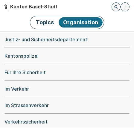
Kanton Basel-Stadt
Öffnet die
(Dieser Link führt zur Startseite)
Hauptnavigation
Topics
Organisation
Breadcrumb-Navigation
Justiz- und Sicherheitsdepartement
Kantonspolizei
Für Ihre Sicherheit
Im Verkehr
Im Strassenverkehr
Verkehrssicherheit