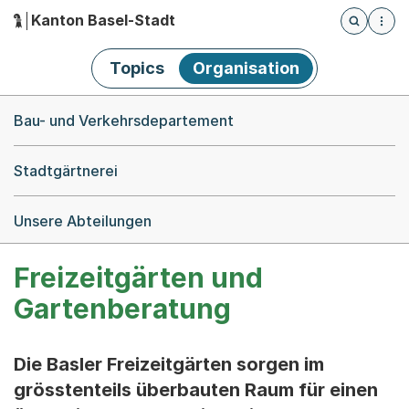
Kanton Basel-Stadt
Öffnet die
(Dieser Link führt zur Startseite)
Hauptnavigation
Topics
Organisation
Breadcrumb-Navigation
Bau- und Verkehrsdepartement
Stadtgärtnerei
Unsere Abteilungen
Freizeitgärten und
Gartenberatung
Die Basler Freizeitgärten sorgen im
grösstenteils überbauten Raum für einen