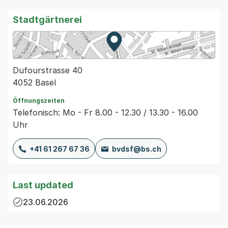
Stadtgärtnerei
Zur Karte von MapBS.
Externer Link, wird in einem
Dufourstrasse 40
4052 Basel
Öffnungszeiten
Telefonisch: Mo - Fr 8.00 - 12.30 / 13.30 - 16.00
Uhr
+41 61 267 67 36
bvdsf@bs.ch
Last updated
23.06.2026