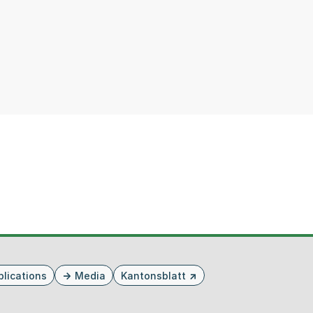
blications
Media
Kantonsblatt