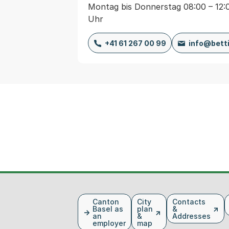
Montag bis Donnerstag 08:00 – 12:0
Uhr
+41 61 267 00 99
info@bett
Fusszeile
Canton
City
Contacts
Basel as
plan
&
an
&
Addresses
employer
map