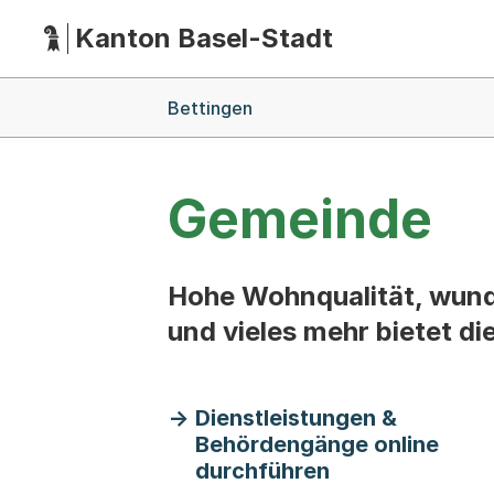
Kanton Basel-Stadt
Hauptnavigation
(Dieser Link führt zur Startseite)
Breadcrumb-Navigation
Bettingen
Gemeinde
Hohe Wohnqualität, wund
und vieles mehr bietet d
Dienstleistungen &
Behördengänge online
durchführen