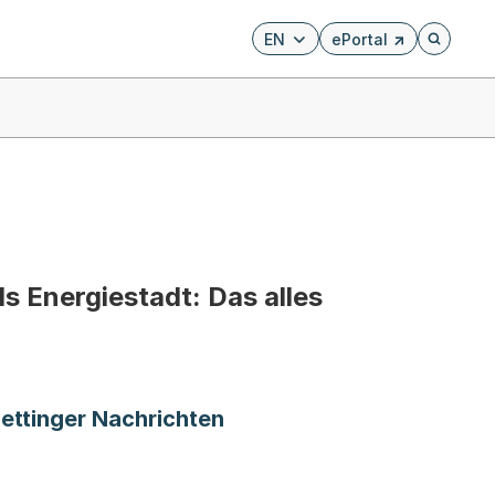
EN
ePortal
Externer Link, wird i
Öffnet di
 Energiestadt: Das alles
ettinger Nachrichten