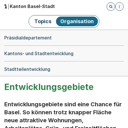
Kanton Basel-Stadt
Öffnet die
(Dieser Link führt zur Startseite)
Hauptnavigation
Topics
Organisation
Breadcrumb-Navigation
Präsidialdepartement
Kantons- und Stadtentwicklung
Stadtteilentwicklung
Entwicklungsgebiete
Entwicklungsgebiete sind eine Chance für
Basel. So können trotz knapper Fläche
neue attraktive Wohnungen,