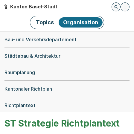
Kanton Basel-Stadt
Öffnet die
(Dieser Link führt zur Startseite)
Hauptnavigation
Topics
Organisation
Breadcrumb-Navigation
Bau- und Verkehrsdepartement
Städtebau & Architektur
Raumplanung
Kantonaler Richtplan
Richtplantext
ST Strategie Richtplantext