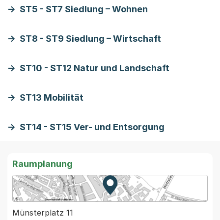
ST5 - ST7 Siedlung – Wohnen
ST8 - ST9 Siedlung – Wirtschaft
ST10 - ST12 Natur und Landschaft
ST13 Mobilität
ST14 - ST15 Ver- und Entsorgung
Raumplanung
Zur Karte von MapBS.
Externer Link, wird in einem
Münsterplatz 11