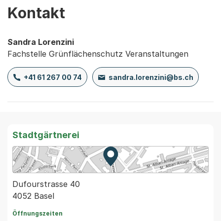
Kontakt
Sandra Lorenzini
Fachstelle Grünflächenschutz Veranstaltungen
+41 61 267 00 74
sandra.lorenzini@bs.ch
Stadtgärtnerei
Zur Karte von MapBS.
Externer Link, wird in einem
Dufourstrasse 40
4052 Basel
Öffnungszeiten