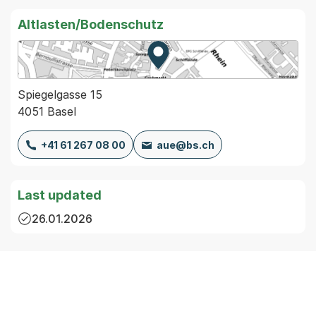
Altlasten/Bodenschutz
Zur Karte von MapBS.
Externer Link, wird in einem
Spiegelgasse 15
4051 Basel
+41 61 267 08 00
aue@bs.ch
Last updated
26.01.2026