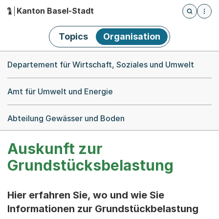
Kanton Basel-Stadt
Öffnet die
(Dieser Link führt zur Startseite)
Hauptnavigation
Topics
Organisation
Breadcrumb-Navigation
Departement für Wirtschaft, Soziales und Umwelt
Amt für Umwelt und Energie
Abteilung Gewässer und Boden
Auskunft zur
Grundstücksbelastung
Hier erfahren Sie, wo und wie Sie
Informationen zur Grundstückbelastung