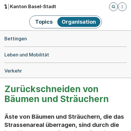
Kanton Basel-Stadt
Öffnet die
(Dieser Link führt zur Startseite)
Hauptnavigation
Topics
Organisation
Breadcrumb-Navigation
Bettingen
Leben und Mobilität
Verkehr
Zurückschneiden von
Bäumen und Sträuchern
Äste von Bäumen und Sträuchern, die das
Strassenareal überragen, sind durch die