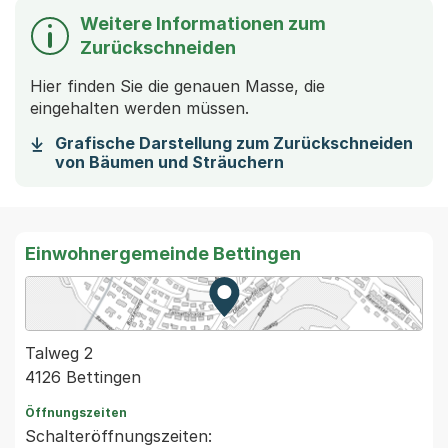
Weitere Informationen zum
Zurückschneiden
Hier finden Sie die genauen Masse, die
eingehalten werden müssen.
Grafische Darstellung zum Zurückschneiden
(Startet einen Down
von Bäumen und Sträuchern
Einwohnergemeinde Bettingen
Zur Karte von MapBS.
Externer Link, wird in einem
Talweg 2
4126 Bettingen
Öffnungszeiten
Schalteröffnungszeiten: