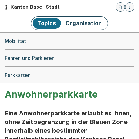
Kanton Basel-Stadt
Öffnet die
(Dieser Link führt zur Startseite)
Hauptnavigation
Topics
Organisation
Breadcrumb-Navigation
Mobilität
Fahren und Parkieren
Parkkarten
Anwohnerparkkarte
Eine Anwohnerparkkarte erlaubt es Ihnen,
ohne Zeitbegrenzung in der Blauen Zone
innerhalb eines bestimmten