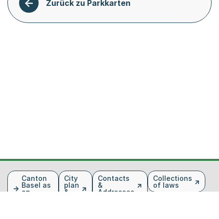
Zurück zu Parkkarten
Fusszeile
Canton
City
Contacts
Collections
Basel as
plan
&
of laws
an
&
Addresses
employer
map
Data &
Tourism
Events
Publications