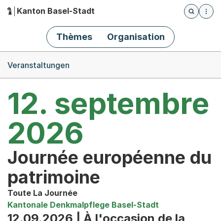
Kanton Basel-Stadt
Öffnet die
(Dieser Link führt zur Startseite)
Hauptnavigation
Thèmes
Organisation
Breadcrumb-Navigation
Veranstaltungen
12. septembre
2026
Journée européenne du
patrimoine
Toute La Journée
Kantonale Denkmalpflege Basel-Stadt
12.09.2026 | À l'occasion de la