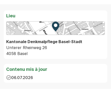
Lieu
Zur Karte von MapBS.
Externer Link, wird in einem
Kantonale Denkmalpflege Basel-Stadt
Unterer Rheinweg 26
4058 Basel
Contenu mis à jour
06.07.2026