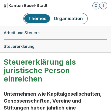
Kanton Basel-Stadt
Öffnet die
(Dieser Link führt zur Startseite)
Hauptnavigation
Thèmes
Organisation
Breadcrumb-Navigation
Arbeit und Steuern
Steuererklärung
Steuererklärung als
juristische Person
einreichen
Unternehmen wie Kapitalgesellschaften,
Genossenschaften, Vereine und
Stiftungen haben jährlich eine