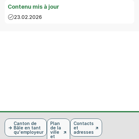
Contenu mis à jour
23.02.2026
Fusszeile
Canton de
Plan
Contacts
Bâle en tant
de la
et
qu'employeur
ville
adresses
et