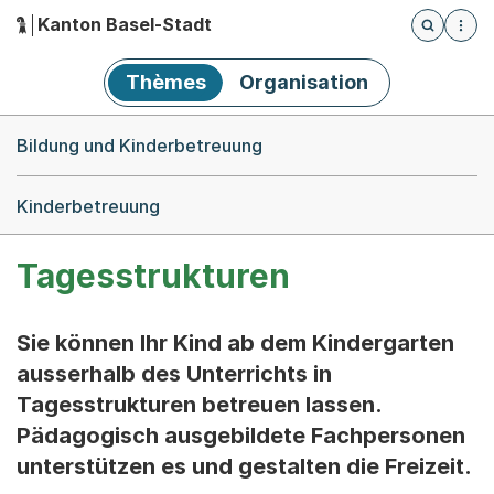
Kanton Basel-Stadt
Öffnet die
(Dieser Link führt zur Startseite)
Hauptnavigation
Thèmes
Organisation
Breadcrumb-Navigation
Bildung und Kinderbetreuung
Kinderbetreuung
Tagesstrukturen
Sie können Ihr Kind ab dem Kindergarten
ausserhalb des Unterrichts in
Tagesstrukturen betreuen lassen.
Pädagogisch ausgebildete Fachpersonen
unterstützen es und gestalten die Freizeit.