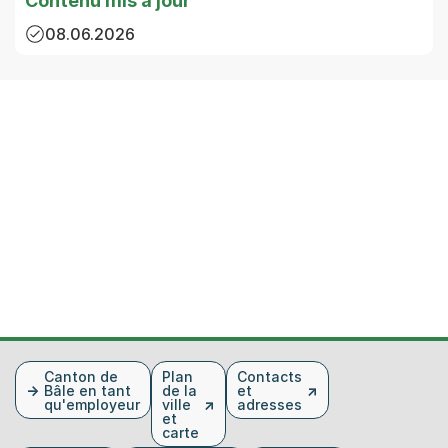
Contenu mis à jour
08.06.2026
Fusszeile
Canton de
Plan
Contacts
Bâle en tant
de la
et
qu'employeur
ville
adresses
et
carte