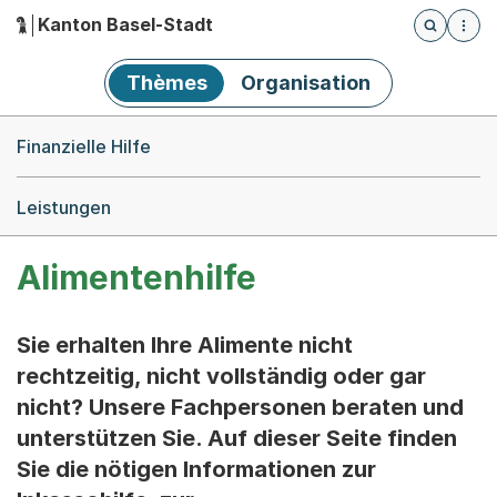
Kanton Basel-Stadt
Öffnet die
(Dieser Link führt zur Startseite)
Hauptnavigation
Thèmes
Organisation
Breadcrumb-Navigation
Finanzielle Hilfe
Leistungen
Alimentenhilfe
Sie erhalten Ihre Alimente nicht
rechtzeitig, nicht vollständig oder gar
nicht? Unsere Fachpersonen beraten und
unterstützen Sie. Auf dieser Seite finden
Sie die nötigen Informationen zur