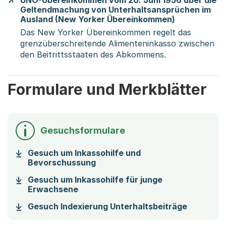
UNO-Übereinkommen vom 20. Juni 1956 über die
Geltendmachung von Unterhaltsansprüchen im
Ausland (New Yorker Übereinkommen)
Das New Yorker Übereinkommen regelt das
grenzüberschreitende Alimenteninkasso zwischen
den Beitrittsstaaten des Abkommens.
Formulare und Merkblätter
Gesuchsformulare
Gesuch um Inkassohilfe und
(Startet einen Download)
Bevorschussung
Gesuch um Inkassohilfe für junge
(Startet einen Download)
Erwachsene
(Startet 
Gesuch Indexierung Unterhaltsbeiträge