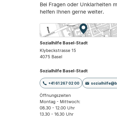
Bei Fragen oder Unklarheiten me
helfen Ihnen gerne weiter.
Zur Karte von M
Externer Link, w
Sozialhilfe Basel-Stadt
Klybeckstrasse 15
4075 Basel
Sozialhilfe Basel-Stadt
+41 61 267 02 00
sozialhilfe@b
Öffnungszeiten

Montag - Mittwoch:

08.30 - 12.00 Uhr

13.30 - 16.30 Uhr
