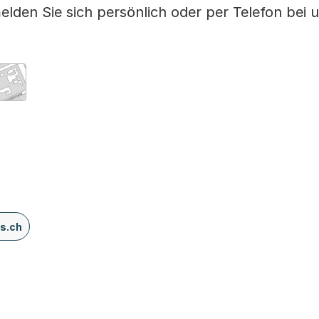
lden Sie sich persönlich oder per Telefon bei u
apBS.
ird in einem neuen Tab oder Fenster geöffnet
s.ch