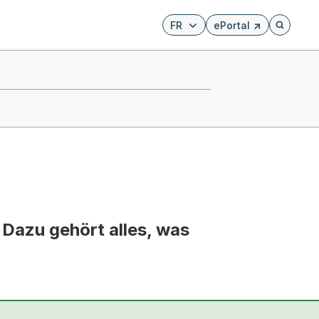
FR
ePortal
Externer Link, wird i
Öffnet di
 Dazu gehört alles, was