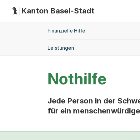
Kanton Basel-Stadt
Hauptnavigation
(Dieser Link führt zur Startseite)
Breadcrumb-Navigation
Finanzielle Hilfe
Leistungen
Nothilfe
Jede Person in der Schwei
für ein menschenwürdige