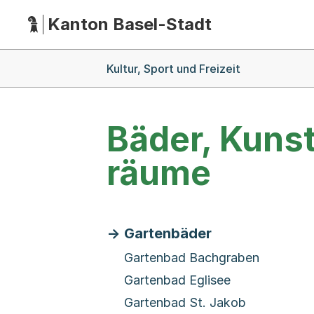
Kanton Basel-Stadt
Hauptnavigation
(Dieser Link führt zur Startseite)
Breadcrumb-Navigation
Kultur, Sport und Freizeit
Bäder, Kuns
räume
Gartenbäder
Gartenbad Bachgraben
Gartenbad Eglisee
Gartenbad St. Jakob