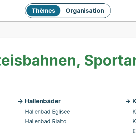
Thèmes
Organisation
teisbahnen, Sporta
Hallenbäder
K
Hallenbad Eglisee
K
Hallenbad Rialto
K
E