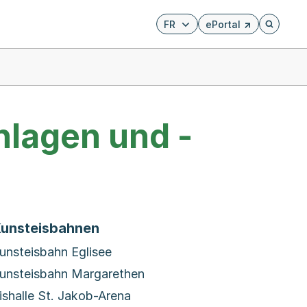
FR
ePortal
Externer Link, wird i
Öffnet di
nlagen und -
unsteisbahnen
unsteisbahn Eglisee
unsteisbahn Margarethen
ishalle St. Jakob-Arena