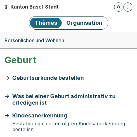
Kanton Basel-Stadt
Öffnet die
(Dieser Link führt zur Startseite)
Hauptnavigation
Thèmes
Organisation
Breadcrumb-Navigation
Persönliches und Wohnen
Geburt
Geburtsurkunde bestellen
Was bei einer Geburt administrativ zu
erledigen ist
Kindesanerkennung
Bestätigung einer erfolgten Kindesanerkennung
bestellen