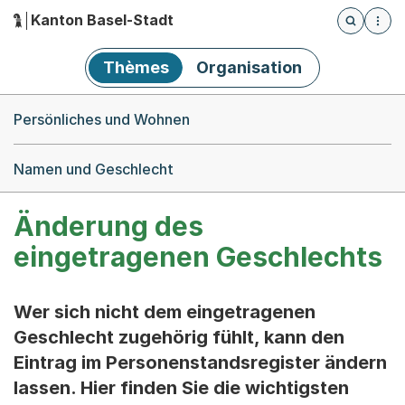
Kanton Basel-Stadt
Öffnet die
(Dieser Link führt zur Startseite)
Hauptnavigation
Thèmes
Organisation
Breadcrumb-Navigation
Persönliches und Wohnen
Namen und Geschlecht
Änderung des
eingetragenen Geschlechts
Wer sich nicht dem eingetragenen
Geschlecht zugehörig fühlt, kann den
Eintrag im Personenstandsregister ändern
lassen. Hier finden Sie die wichtigsten