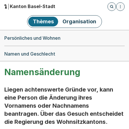
Kanton Basel-Stadt
Öffnet die
(Dieser Link führt zur Startseite)
Hauptnavigation
Thèmes
Organisation
Breadcrumb-Navigation
Persönliches und Wohnen
Namen und Geschlecht
Namensänderung
Liegen achtenswerte Gründe vor, kann
eine Person die Änderung ihres
Vornamens oder Nachnamens
beantragen. Über das Gesuch entscheidet
die Regierung des Wohnsitzkantons.