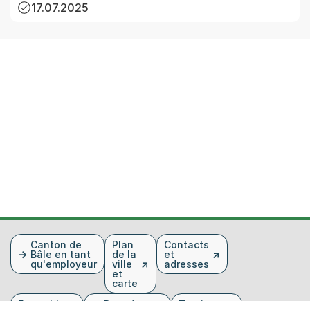
17.07.2025
Fusszeile
Canton de
Plan
Contacts
Bâle en tant
de la
et
qu'employeur
ville
adresses
et
carte
Ensemble
Données et
Tourisme