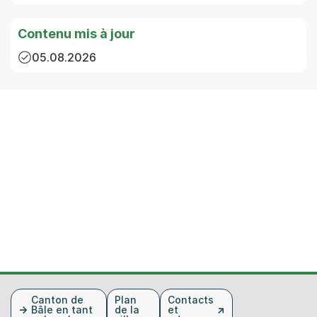
Contenu mis à jour
05.08.2026
Fusszeile
Canton de
Plan
Contacts
Bâle en tant
de la
et