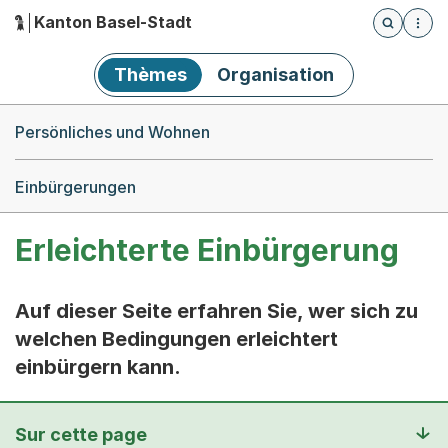
Kanton Basel-Stadt
Öffnet die
(Dieser Link führt zur Startseite)
Hauptnavigation
Thèmes
Organisation
Breadcrumb-Navigation
Persönliches und Wohnen
Einbürgerungen
Erleichterte Einbürgerung
Auf dieser Seite erfahren Sie, wer sich zu
welchen Bedingungen erleichtert
einbürgern kann.
Sur cette page