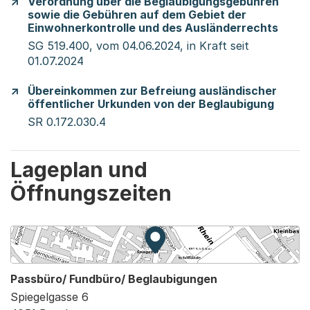
Verordnung über die Beglaubigungsgebühren
sowie die Gebühren auf dem Gebiet der
Einwohnerkontrolle und des Ausländerrechts
SG 519.400, vom 04.06.2024, in Kraft seit
01.07.2024
Übereinkommen zur Befreiung ausländischer
öffentlicher Urkunden von der Beglaubigung
SR 0.172.030.4
Lageplan und
Öffnungszeiten
Zur Karte von MapBS.
Externer Link, wird in einem
Passbüro/ Fundbüro/ Beglaubigungen
Spiegelgasse 6