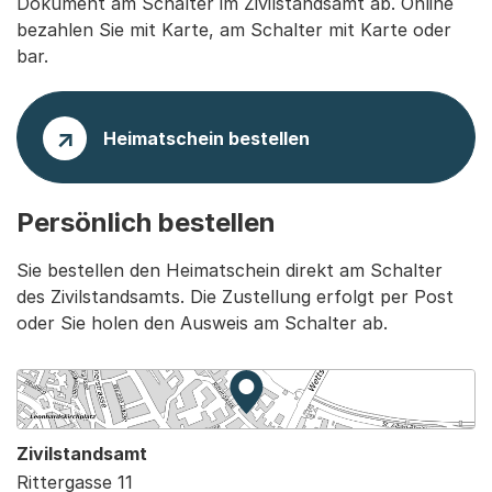
Dokument am Schalter im Zivilstandsamt ab. Online
bezahlen Sie mit Karte, am Schalter mit Karte oder
bar.
Heimatschein bestellen
Persönlich bestellen
Sie bestellen den Heimatschein direkt am Schalter
des Zivilstandsamts. Die Zustellung erfolgt per Post
oder Sie holen den Ausweis am Schalter ab.
Zur Karte von MapBS.
Externer Link, wird in einem
Zivilstandsamt
Rittergasse 11