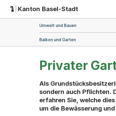
Kanton Basel-Stadt
Hauptnavigation
(Dieser Link führt zur Startseite)
Breadcrumb-Navigation
Umwelt und Bauen
Balkon und Garten
Privater Gar
Als Grundstücksbesitzeri
sondern auch Pflichten. D
erfahren Sie, welche dies
um die Bewässerung und