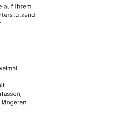
e auf Ihrem
nterstützend
r
weimal
it
mfassen,
n längeren