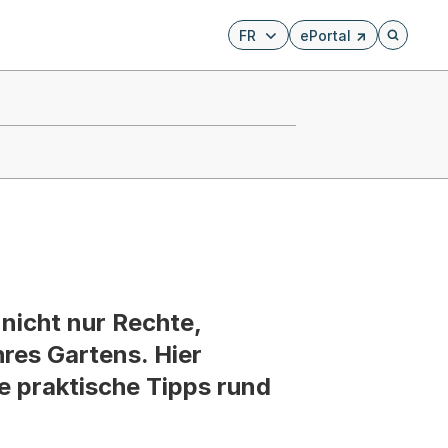
FR
ePortal
Externer Link, wird i
Öffnet di
nicht nur Rechte,
hres Gartens. Hier
ge praktische Tipps rund