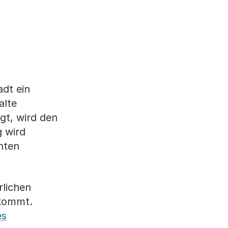
adt ein
alte
gt, wird den
 wird
hten
rlichen
 kommt.
es