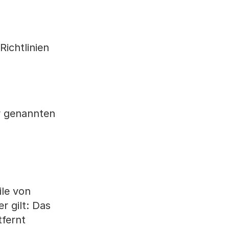
ichtlinien
r genannten
ile von
r gilt: Das
tfernt