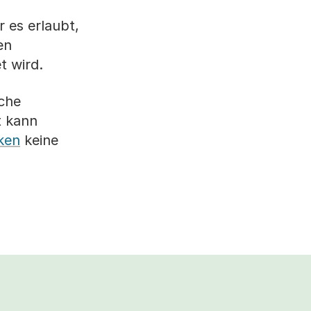
 es erlaubt,
en
t wird.
che
t kann
ken
keine