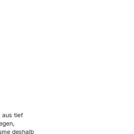
aus tief
egen,
äume deshalb