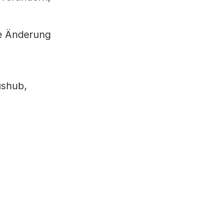
se Änderung
ushub,