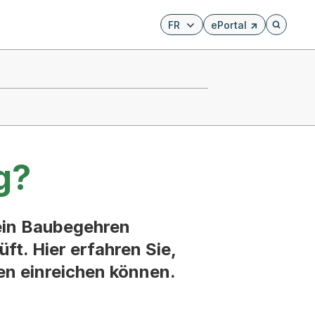
FR
ePortal
Externer Link, wird i
Öffnet di
g?
ein Baubegehren
ft. Hier erfahren Sie,
en einreichen können.