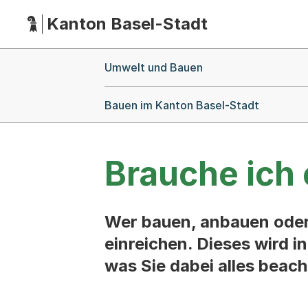
Kanton Basel-Stadt
Hauptnavigation
(Dieser Link führt zur Startseite)
Breadcrumb-Navigation
Umwelt und Bauen
Bauen im Kanton Basel-Stadt
Brauche ich 
Wer bauen, anbauen oder
einreichen. Dieses wird i
was Sie dabei alles beac