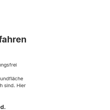
fahren
ngsfrei
rundfläche
 sind. Hier
d.