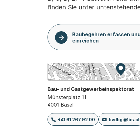
finden Sie unter untenstehend
Baubegehren erfassen un
einreichen
Zur Kar
Externe
Bau- und Gastgewerbeinspektorat
Münsterplatz 11
4001 Basel
+41 61 267 92 00
bvdbgi@bs.c