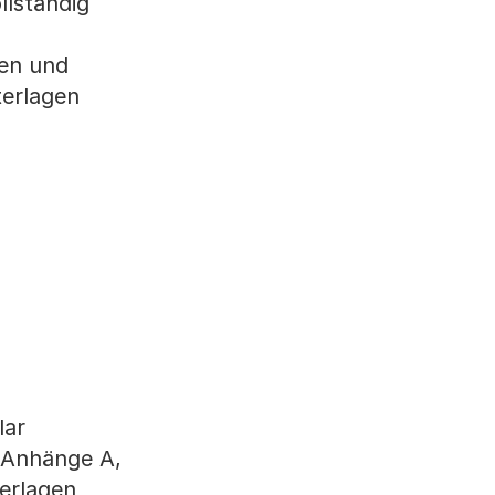
llständig
ten und
erlagen
lar
n Anhänge A,
terlagen