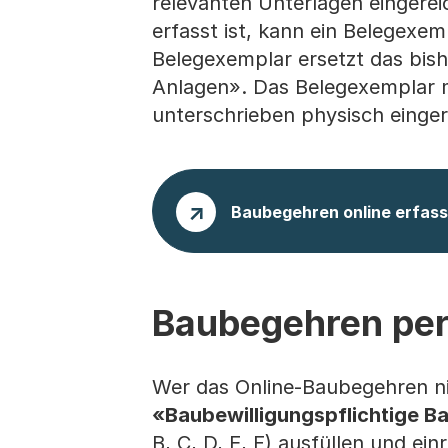
relevanten Unterlagen eingere
erfasst ist, kann ein Belegexe
Belegexemplar ersetzt das bish
Anlagen». Das Belegexemplar 
unterschrieben physisch einger
Baubegehren online erfas
Baubegehren per
Wer das Online-Baubegehren ni
«Baubewilligungspflichtige B
B, C, D, E, F) ausfüllen und ein