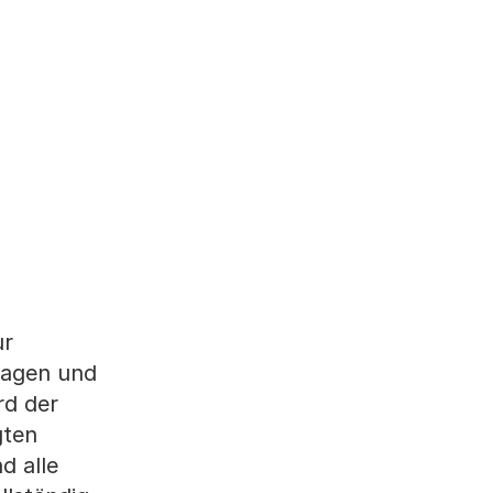
ur
lagen und
rd der
gten
d alle