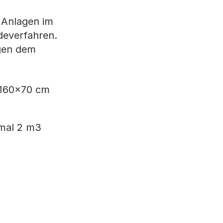
 Anlagen im
deverfahren.
egen dem
x160x70 cm
imal 2 m3