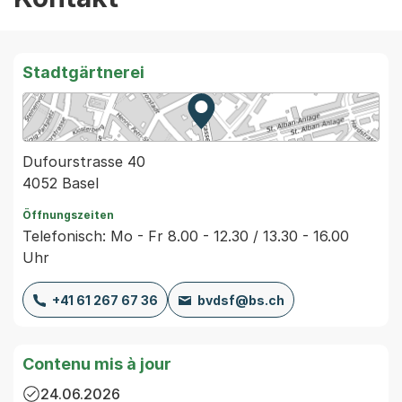
Stadtgärtnerei
Zur Karte von MapBS.
Externer Link, wird in einem
Dufourstrasse 40
4052 Basel
Öffnungszeiten
Telefonisch: Mo - Fr 8.00 - 12.30 / 13.30 - 16.00
Uhr
+41 61 267 67 36
bvdsf@bs.ch
Contenu mis à jour
24.06.2026