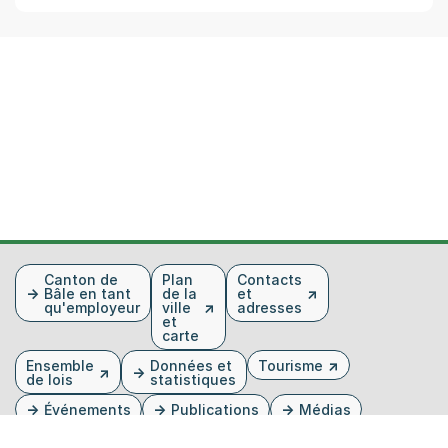
Fusszeile
Canton de
Plan
Contacts
Bâle en tant
de la
et
qu'employeur
ville
adresses
et
carte
Ensemble
Données et
Tourisme
de lois
statistiques
Événements
Publications
Médias
Feuille
Base de