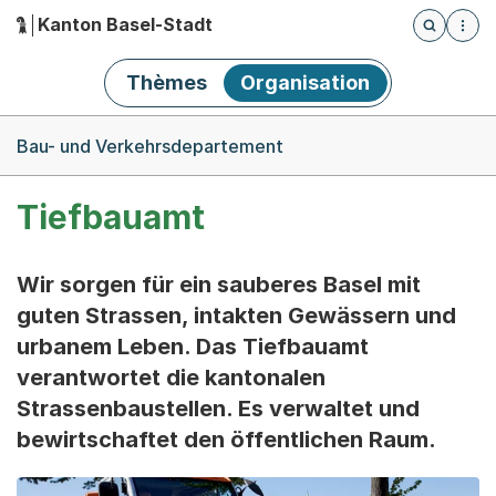
Kanton Basel-Stadt
Öffnet die
(Dieser Link führt zur Startseite)
Hauptnavigation
Thèmes
Organisation
Breadcrumb-Navigation
Bau- und Verkehrsdepartement
Tiefbauamt
Wir sorgen für ein sauberes Basel mit
guten Strassen, intakten Gewässern und
urbanem Leben. Das Tiefbauamt
verantwortet die kantonalen
Strassenbaustellen. Es verwaltet und
bewirtschaftet den öffentlichen Raum.