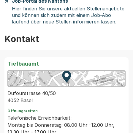
Job-Portal des Kantons
Hier finden Sie unsere aktuellen Stellenangebote
und können sich zudem mit einem Job-Abo
laufend über neue Stellen informieren lassen.
Kontakt
Tiefbauamt
Zur Karte von MapBS.
Externer Link, wird in einem
Dufourstrasse 40/50
4052 Basel
Öffnungszeiten
Telefonische Erreichbarkeit:
Montag bis Donnerstag: 08.00 Uhr -12.00 Uhr,
13.30 Uhr - 17.00 Uhr