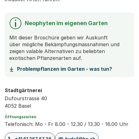
Neophyten im eigenen Garten
Mit dieser Broschüre geben wir Auskunft
über mögliche Bekämpfungsmassnahmen und
zeigen valable Alternativen zu beliebten
exotischen Pflanzenarten auf.
(Startet e
Problempflanzen im Garten - was tun?
Stadtgärtnerei
Dufourstrasse 40
4052 Basel
Öffnungszeiten
Telefonisch: Mo - Fr 8.00 - 12.30 / 13.30 - 16.00 Uhr
+41 61 267 67 36
bvdsf@bs.ch