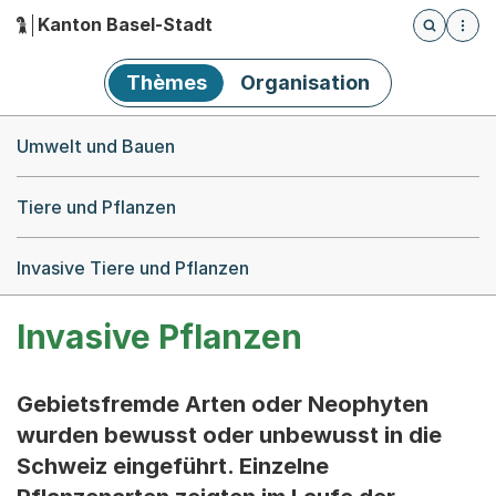
Kanton Basel-Stadt
Öffnet die
(Dieser Link führt zur Startseite)
Hauptnavigation
Thèmes
Organisation
Breadcrumb-Navigation
Umwelt und Bauen
Tiere und Pflanzen
Invasive Tiere und Pflanzen
Invasive Pflanzen
Gebietsfremde Arten oder Neophyten
wurden bewusst oder unbewusst in die
Schweiz eingeführt. Einzelne