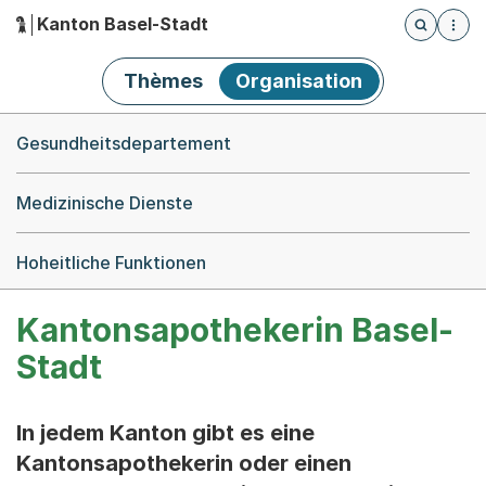
Kanton Basel-Stadt
Öffnet die
(Dieser Link führt zur Startseite)
Hauptnavigation
Thèmes
Organisation
Breadcrumb-Navigation
Gesundheitsdepartement
Medizinische Dienste
Hoheitliche Funktionen
Kantonsapothekerin Basel-
Stadt
In jedem Kanton gibt es eine
Kantonsapothekerin oder einen