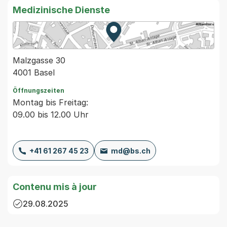
Medizinische Dienste
Zur Karte von MapBS.
Externer Link, wird in einem
Malzgasse 30
4001 Basel
Öffnungszeiten
Montag bis Freitag:
09.00 bis 12.00 Uhr
+41 61 267 45 23
md@bs.ch
Contenu mis à jour
29.08.2025