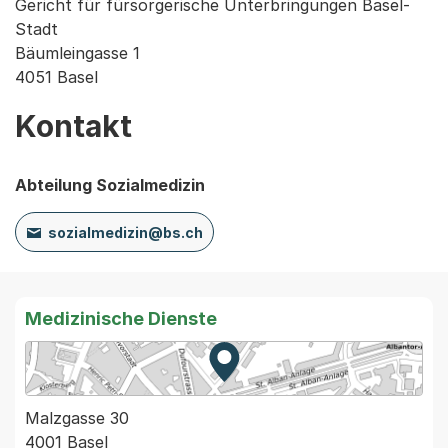
Gericht für fürsorgerische Unterbringungen Basel-
Stadt
Bäumleingasse 1
4051 Basel
Kontakt
Abteilung Sozialmedizin
sozialmedizin@bs.ch
Medizinische Dienste
Zur Karte von MapBS.
Externer Link, wird in einem
Malzgasse 30
4001 Basel