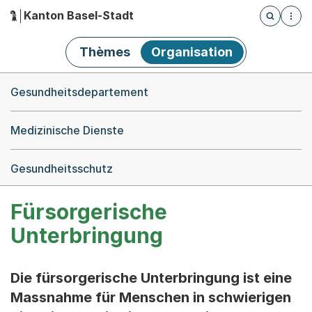
Kanton Basel-Stadt
Öffnet die
(Dieser Link führt zur Startseite)
Hauptnavigation
Thèmes
Organisation
Breadcrumb-Navigation
Gesundheitsdepartement
Medizinische Dienste
Gesundheitsschutz
Fürsorgerische
Unterbringung
Die fürsorgerische Unterbringung ist eine
Massnahme für Menschen in schwierigen