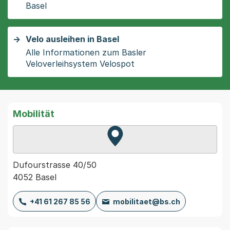
Basel
Velo ausleihen in Basel
Alle Informationen zum Basler
Veloverleihsystem Velospot
Mobilität
Zur Karte von MapBS.
Externer Link, wird in einem
Dufourstrasse 40/50
4052 Basel
+41 61 267 85 56
mobilitaet@bs.ch