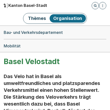
Kanton Basel-Stadt
Öffnet die
(Dieser Link führt zur Startseite)
Hauptnavigation
Thèmes
Organisation
Breadcrumb-Navigation
Bau- und Verkehrsdepartement
Mobilität
Basel Velostadt
Das Velo hat in Basel als
umweltfreundliches und platzsparendes
Verkehrsmittel einen hohen Stellenwert.
Die Stärkung des Veloverkehrs trägt
wesentlich dazu bei, dass Basel