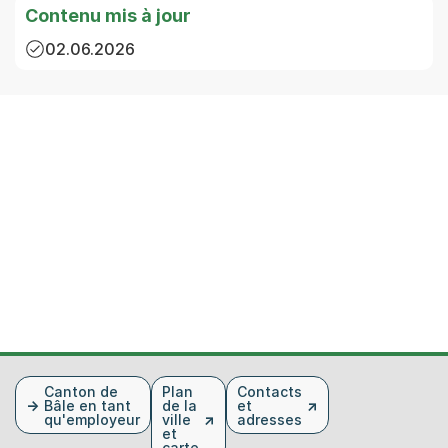
Contenu mis à jour
02.06.2026
Fusszeile
Canton de
Plan
Contacts
Bâle en tant
de la
et
qu'employeur
ville
adresses
et
carte