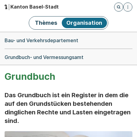
Kanton Basel-Stadt
Öffnet die
(Dieser Link führt zur Startseite)
Hauptnavigation
Thèmes
Organisation
Breadcrumb-Navigation
Bau- und Verkehrsdepartement
Grundbuch- und Vermessungsamt
Grundbuch
Das Grundbuch ist ein Register in dem die
auf den Grundstücken bestehenden
dinglichen Rechte und Lasten eingetragen
sind.