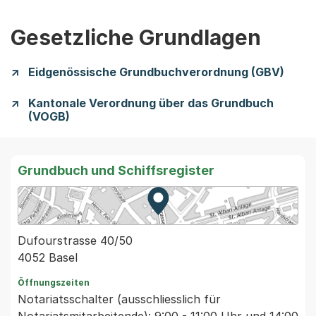
Gesetzliche Grundlagen
Eidgenössische Grundbuchverordnung (GBV)
Kantonale Verordnung über das Grundbuch
(VOGB)
Grundbuch und Schiffsregister
Zur Karte von MapBS.
Externer Link, wird in einem
Dufourstrasse 40/50
4052 Basel
Öffnungszeiten
Notariatsschalter (ausschliesslich für
Notariatsmitarbeitende): 9:00 - 11:00 Uhr und 14:00