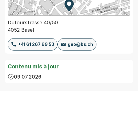
Zur Karte von MapBS.
Externer Link, wird in einem
Dufourstrasse 40/50
4052 Basel
+41 61 267 99 53
geo@bs.ch
Contenu mis à jour
09.07.2026