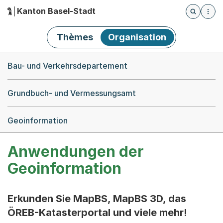
Kanton Basel-Stadt
Öffnet die
(Dieser Link führt zur Startseite)
Hauptnavigation
Thèmes
Organisation
Breadcrumb-Navigation
Bau- und Verkehrsdepartement
Grundbuch- und Vermessungsamt
Geoinformation
Anwendungen der
Geoinformation
Erkunden Sie MapBS, MapBS 3D, das
ÖREB-Katasterportal und viele mehr!