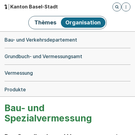
Kanton Basel-Stadt
Öffnet die
(Dieser Link führt zur Startseite)
Hauptnavigation
Thèmes
Organisation
Breadcrumb-Navigation
Bau- und Verkehrsdepartement
Grundbuch- und Vermessungsamt
Vermessung
Produkte
Bau- und
Spezialvermessung