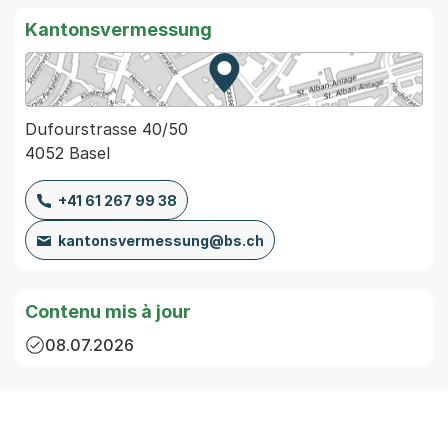
Kantonsvermessung
Zur Karte von MapBS.
Externer Link, wird in einem
Dufourstrasse 40/50
4052 Basel
+41 61 267 99 38
kantonsvermessung@bs.ch
Contenu mis à jour
08.07.2026