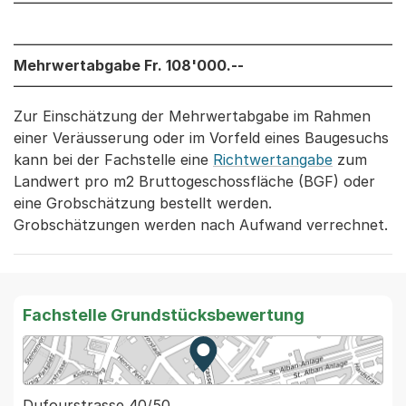
Mehrwertabgabe Fr. 108'000.--
Zur Einschätzung der Mehrwertabgabe im Rahmen
einer Veräusserung oder im Vorfeld eines Baugesuchs
kann bei der Fachstelle eine
Richtwertangabe
zum
Landwert pro m2 Bruttogeschossfläche (BGF) oder
eine Grobschätzung bestellt werden.
Grobschätzungen werden nach Aufwand verrechnet.
Fachstelle Grundstücksbewertung
Zur Karte von MapBS.
Externer Link, wird in einem
Dufourstrasse 40/50