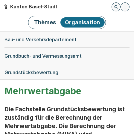
Kanton Basel-Stadt
Öffnet die
(Dieser Link führt zur Startseite)
Hauptnavigation
Thèmes
Organisation
Breadcrumb-Navigation
Bau- und Verkehrsdepartement
Grundbuch- und Vermessungsamt
Grundstücksbewertung
Mehrwertabgabe
Die Fachstelle Grundstücksbewertung ist
zuständig für die Berechnung der
Mehrwertabgabe. Die Berechnung der