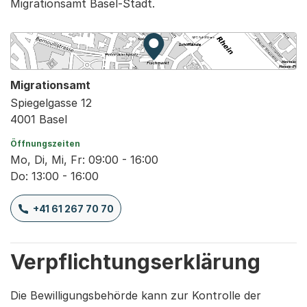
Migrationsamt Basel-Stadt.
Zur Karte von MapBS.
Externer Link, wird in einem
Migrationsamt
Spiegelgasse 12
4001 Basel
Öffnungszeiten
Mo, Di, Mi, Fr: 09:00 - 16:00
Do: 13:00 - 16:00
+41 61 267 70 70
Verpflichtungserklärung
Die Bewilligungsbehörde kann zur Kontrolle der