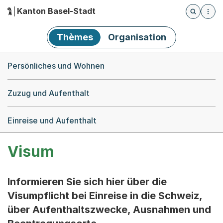
Kanton Basel-Stadt
Öffnet die
(Dieser Link führt zur Startseite)
Hauptnavigation
Thèmes
Organisation
Breadcrumb-Navigation
Persönliches und Wohnen
Zuzug und Aufenthalt
Einreise und Aufenthalt
Visum
Informieren Sie sich hier über die
Visumpflicht bei Einreise in die Schweiz,
über Aufenthaltszwecke, Ausnahmen und