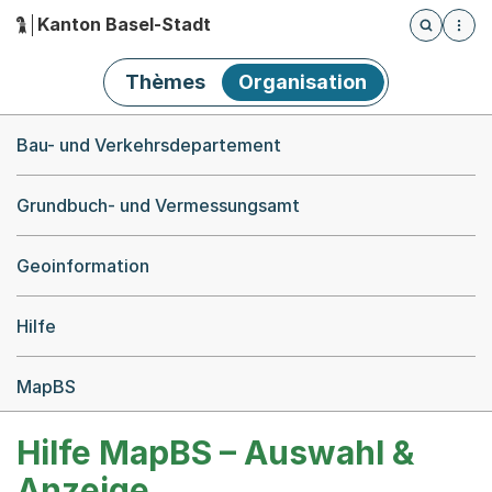
Kanton Basel-Stadt
Öffnet die
(Dieser Link führt zur Startseite)
Hauptnavigation
Thèmes
Organisation
Breadcrumb-Navigation
Bau- und Verkehrsdepartement
Grundbuch- und Vermessungsamt
Geoinformation
Hilfe
MapBS
Hilfe MapBS – Auswahl &
Anzeige