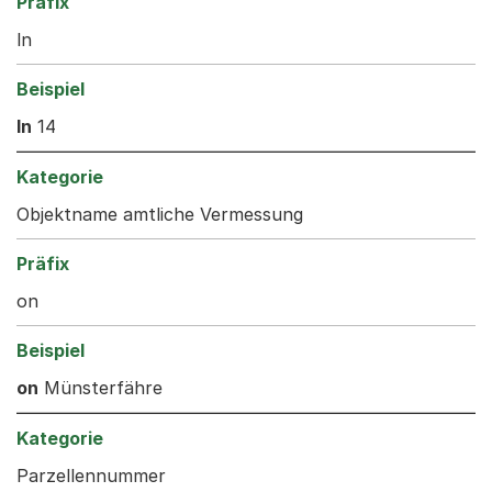
ln
ln
14
Objektname amtliche Vermessung
on
on
Münsterfähre
Parzellennummer