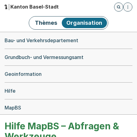
Kanton Basel-Stadt
Öffnet die
(Dieser Link führt zur Startseite)
Hauptnavigation
Thèmes
Organisation
Breadcrumb-Navigation
Bau- und Verkehrsdepartement
Grundbuch- und Vermessungsamt
Geoinformation
Hilfe
MapBS
Hilfe MapBS – Abfragen &
Werkzeuge