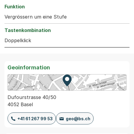
Vergrössern um eine Stufe
Doppelklick
Geoinformation
Zur Karte von MapBS.
Externer Link, wird in einem
Dufourstrasse 40/50
4052 Basel
+41 61 267 99 53
geo@bs.ch