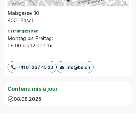
Zur Karte von MapBS.
Externer Link, wird in einem
Malzgasse 30
4001 Basel
Öffnungszeiten
Montag bis Freitag:
09.00 bis 12.00 Uhr
+41 61 267 45 23
md@bs.ch
Contenu mis à jour
08.08.2025