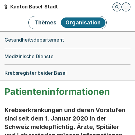
Kanton Basel-Stadt
Öffnet die
(Dieser Link führt zur Startseite)
Hauptnavigation
Thèmes
Organisation
Breadcrumb-Navigation
Gesundheitsdepartement
Medizinische Dienste
Krebsregister beider Basel
Patienteninformationen
Krebserkrankungen und deren Vorstufen
sind seit dem 1. Januar 2020 in der
Schweiz meldepflichtig. Ärzte, Spitäler