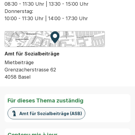
08:30 - 11:30 Uhr | 13:30 - 15:00 Uhr

Donnerstag:

10:00 - 11:30 Uhr | 14:00 - 17:30 Uhr
Zur Karte von MapBS.
Externer Link, wird in einem neue
Amt für Sozialbeiträge
Mietbeiträge
Grenzacherstrasse 62
4058 Basel
Für dieses Thema zuständig
Amt für Sozialbeiträge (ASB)
Contenu mis à jour