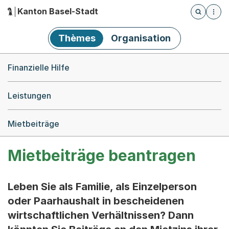
Kanton Basel-Stadt
Öffnet die
(Dieser Link führt zur Startseite)
Hauptnavigation
Thèmes
Organisation
Breadcrumb-Navigation
Finanzielle Hilfe
Leistungen
Mietbeiträge
Mietbeiträge beantragen
Leben Sie als Familie, als Einzelperson
oder Paarhaushalt in bescheidenen
wirtschaftlichen Verhältnissen? Dann