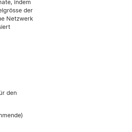
mate, indem
elgrösse der
ene Netzwerk
iert
ür den
ehmende)