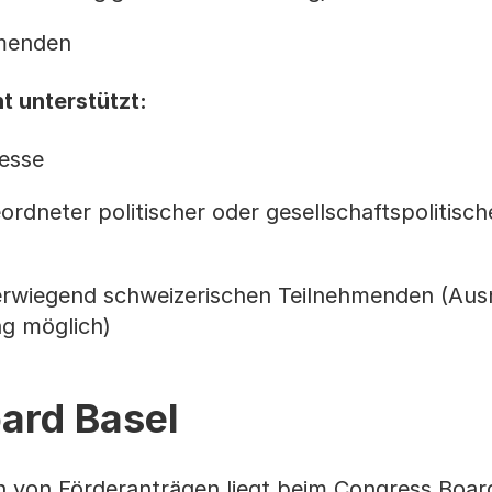
hmenden
t unterstützt:
esse
dneter politischer oder gesellschaftspolitisch
erwiegend schweizerischen Teilnehmenden (Au
g möglich)
ard Basel
n von Förderanträgen liegt beim Congress Boar