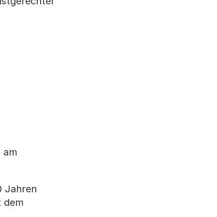
istgerechter
n am
0 Jahren
t dem