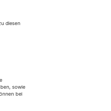
zu diesen
e
aben, sowie
önnen bei