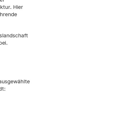
tur. Hier
ührende
slandschaft
bei.
 ausgewählte
dt: