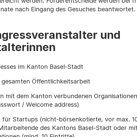
gereicht werden. Förderentscheide werden bei fr
onate nach Eingang des Gesuches beantwortet.
ngressveranstalter und
alterinnen
esses im Kanton Basel-Stadt
gesamten Öffentlichkeitsarbeit
von mit dem Kanton verbundenen Organisatione
russwort / Welcome address)
 für Startups (nicht-börsenkotierte, vor max. 1
itarbeitende des Kantons Basel-Stadt oder mi
ionen (mind. 10 Eintritte)