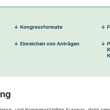
Kongressformate
F
Einreichen von Anträgen
P
K
K
ung
Messe- und Kongressstädten Europas, dank sein