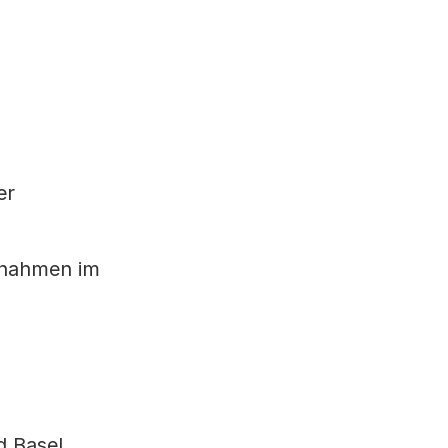
er
snahmen im
d Basel,