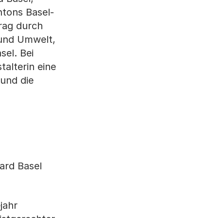
ntons Basel-
trag durch
 und Umwelt,
el. Bei
alterin eine
und die
ard Basel
jahr